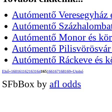
Autómentő Veresegyház é
Autómentő Százhalombatt
Autómentő Monor és kör
Autómentő Pilisvörösvár
Autómentő Ráckeve és k
Első
«
160
161
162
163
164
165
166
167
168
169
»
Utolsó
SFbBox by
afl odds